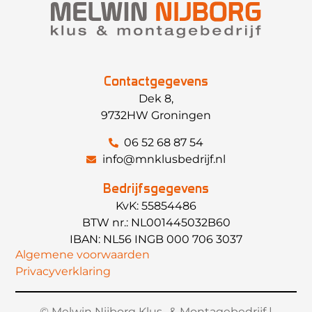
Contactgegevens
Dek 8,
9732HW Groningen
06 52 68 87 54
info@mnklusbedrijf.nl
Bedrijfsgegevens
KvK: 55854486
BTW nr.: NL001445032B60
IBAN: NL56 INGB 000 706 3037
Algemene voorwaarden
Privacyverklaring
© Melwin Nijborg Klus- & Montagebedrijf |