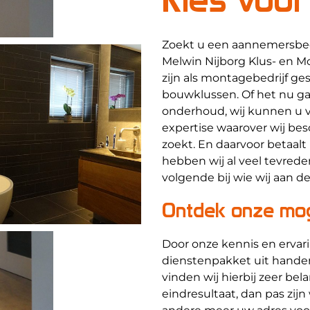
Zoekt u een aannemersbedr
Melwin Nijborg Klus- en M
zijn als montagebedrijf ge
bouwklussen. Of het nu g
onderhoud, wij kunnen u va
expertise waarover wij besc
zoekt. En daarvoor betaalt 
hebben wij al veel tevred
volgende bij wie wij aan d
Ontdek onze mog
Door onze kennis en ervar
dienstenpakket uit handen
vinden wij hierbij zeer be
eindresultaat, dan pas zijn 