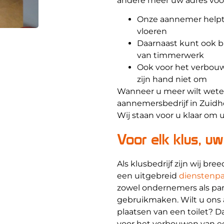
andere meer uw adres voo
Onze aannemer helpt 
vloeren
Daarnaast kunt ook bi
van timmerwerk
Ook voor het verbouw
zijn hand niet om
Wanneer u meer wilt wete
aannemersbedrijf in Zuidh
Wij staan voor u klaar om 
Voor elk klus, u
Als klusbedrijf zijn wij bre
een uitgebreid
dienstenp
zowel ondernemers als par
gebruikmaken. Wilt u ons 
plaatsen van een toilet? Da
voor het verbouwen van ee