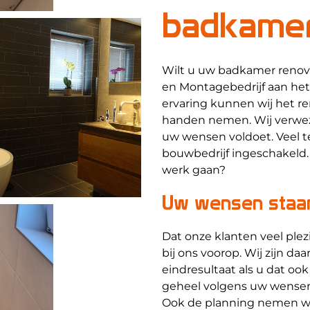
badkamer
Wilt u uw badkamer renove
en Montagebedrijf aan het 
ervaring kunnen wij het r
handen nemen. Wij verwez
uw wensen voldoet. Veel 
bouwbedrijf ingeschakeld. 
werk gaan?
Uw wensen staan
Dat onze klanten veel ple
bij ons voorop. Wij zijn d
eindresultaat als u dat oo
geheel volgens uw wensen.
Ook de planning nemen wij