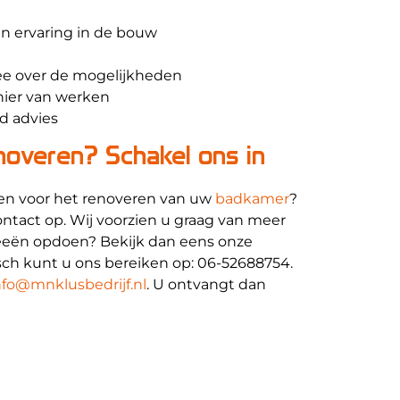
n ervaring in de bouw
e over de mogelijkheden
nier van werken
d advies
overen? Schakel ons in
len voor het renoveren van uw
badkamer
?
tact op. Wij voorzien u graag van meer
ideeën opdoen? Bekijk dan eens onze
isch kunt u ons bereiken op: 06-52688754.
nfo@mnklusbedrijf.nl
. U ontvangt dan
. Gaat Melwin Nijborg Klus- en
rt ook uw badkamer renoveren?