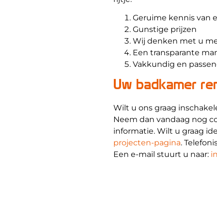
Geruime kennis van e
Gunstige prijzen
Wij denken met u me
Een transparante ma
Vakkundig en passen
Uw badkamer ren
Wilt u ons graag inschake
Neem dan vandaag nog con
informatie. Wilt u graag 
projecten-pagina
. Telefon
Een e-mail stuurt u naar:
i
binnen korte tijd antwoord
Montagebedrijf binnenko
Bel ons
Portfolio