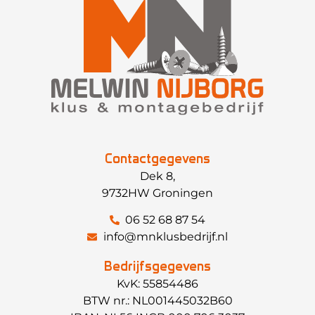
Contactgegevens
Dek 8,
9732HW Groningen
06 52 68 87 54
info@mnklusbedrijf.nl
Bedrijfsgegevens
KvK: 55854486
BTW nr.: NL001445032B60